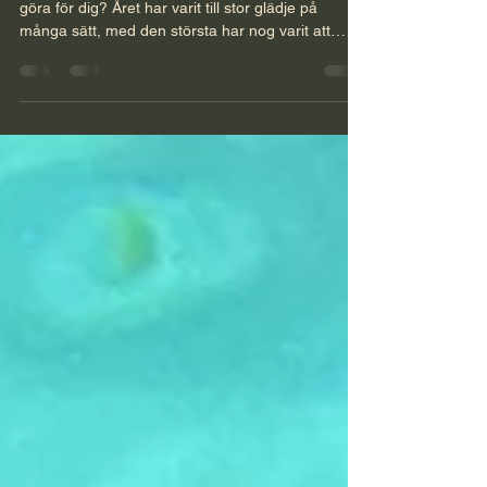
Sammanfattning av året, varmt tack & vad kan jag
göra för dig? Året har varit till stor glädje på
många sätt, med den största har nog varit att
Grow with Madelaine mitt företag som också är en
förlängning av allt jag är har börjat bli synligt för
fler. Det glädjer mig oerhört och bekräftar också
att resan fram hit till stor del har handlat om
transformation och integrering för egen del. Den
andra anledningen är att medvetenheten växer
lavinartat i planeten jorden och dess in