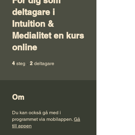
För dig som
deltagare i
Intuition &
Medialitet en kurs
online
4 steg
2 deltagare
4
steg
2
deltagare
Om
Du kan också gå med i
programmet via mobilappen.
Gå
till appen