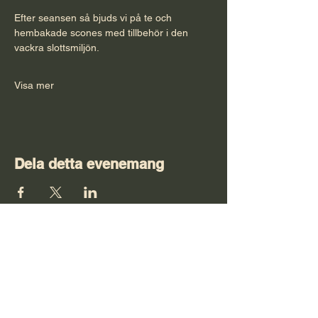
Efter seansen så bjuds vi på te och 
hembakade scones med tillbehör i den 
vackra slottsmiljön.
Visa mer
Dela detta evenemang