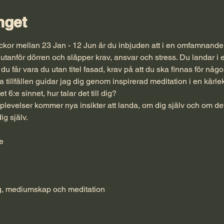
get
or mellan 23 Jan - 12 Jun är du inbjuden att i en omfamnande m
utanför dörren och släpper krav, ansvar och stress. Du landar i e
får vara du utan titel fasad, krav på att du ska finnas för någo
 tillfällen guidar jag dig genom inspirerad meditation i en kärlek
 6:e sinnet, hur talar det till dig?
plevelser kommer nya insikter att landa, om dig själv och om det
g själv. 
le
ng, mediumskap och meditation