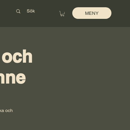
MENY
 och
inne
ka och