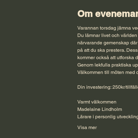
Om eveneman
Varannan torsdag jämna veck
Du lämnar livet och världen 
närvarande gemenskap där du 
på att du ska prestera. Dessa
kommer också att utforska det
Genom lekfulla praktiska up
Välkommen till möten med di
Din investering: 250kr/tillfäl
Varmt välkommen
Madelaine Lindholm
Lärare i personlig utveckli
Visa mer