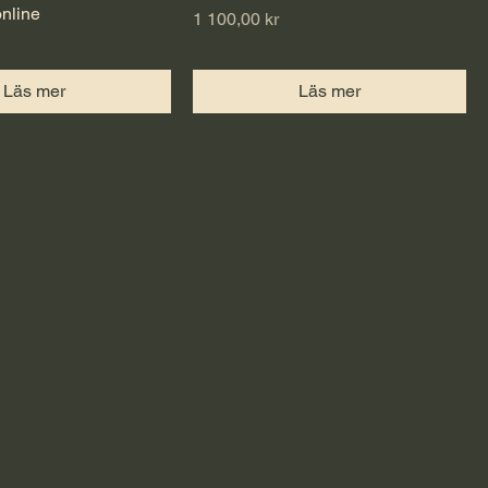
nline
Pris
1 100,00 kr
Läs mer
Läs mer