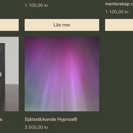
mentorskap o
Pris
1 100,00 kr
Pris
1 100,00 kr
Läs mer
na
Själsstärkande Hypnos®
Pris
3 500,00 kr