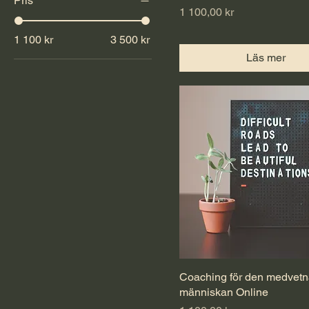
Pris
Pris
1 100,00 kr
1 100 kr
3 500 kr
Läs mer
Coaching för den medvet
människan Online